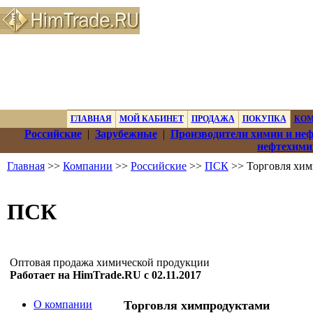
ГЛАВНАЯ
МОЙ КАБИНЕТ
ПРОДАЖА
ПОКУПКА
КО
Российские
|
Зарубежные
|
Производители химии и не
нефтехими
Главная
>>
Компании
>>
Российские
>>
ПСК
>> Торговля хи
ПСК
Оптовая продажа химической продукции
Работает на HimTrade.RU с 02.11.2017
О компании
Торговля химпродуктами