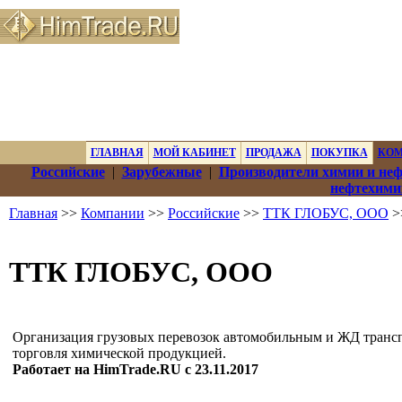
ГЛАВНАЯ
МОЙ КАБИНЕТ
ПРОДАЖА
ПОКУПКА
КО
Российские
|
Зарубежные
|
Производители химии и не
нефтехими
Главная
>>
Компании
>>
Российские
>>
ТТК ГЛОБУС, ООО
>
ТТК ГЛОБУС, ООО
Организация грузовых перевозок автомобильным и ЖД транс
торговля химической продукцией.
Работает на HimTrade.RU с 23.11.2017