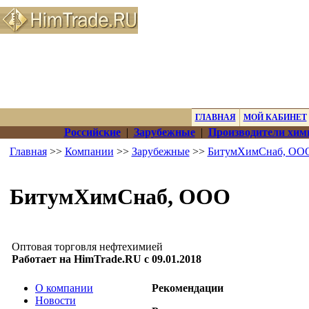
ГЛАВНАЯ
МОЙ КАБИНЕТ
Российские
|
Зарубежные
|
Производители хим
Главная
>>
Компании
>>
Зарубежные
>>
БитумХимСнаб, ОО
БитумХимСнаб, ООО
Оптовая торговля нефтехимией
Работает на HimTrade.RU с 09.01.2018
О компании
Рекомендации
Новости