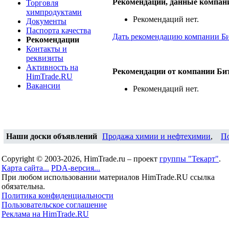
Рекомендации, данные компа
Торговля
химпродуктами
Рекомендаций нет.
Документы
Паспорта качества
Дать рекомендацию компании 
Рекомендации
Контакты и
реквизиты
Активность на
Рекомендации от компании Б
HimTrade.RU
Вакансии
Рекомендаций нет.
Наши доски объявлений
Продажа химии и нефтехимии
,
П
Copyright © 2003-2026, HimTrade.ru – проект
группы "Текарт"
.
Карта сайта...
PDA-версия...
При любом использовании материалов HimTrade.RU ссылка
обязательна.
Политика конфиденциальности
Пользовательское соглашение
Реклама на HimTrade.RU