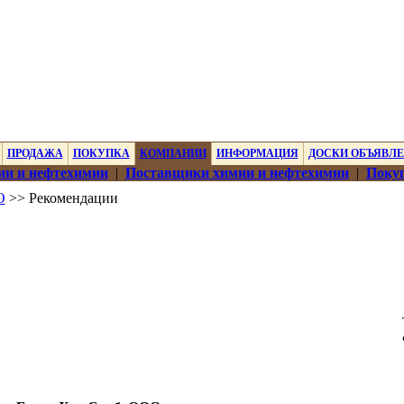
ПРОДАЖА
ПОКУПКА
КОМПАНИИ
ИНФОРМАЦИЯ
ДОСКИ ОБЪЯВЛ
ии и нефтехимии
|
Поставщики химии и нефтехимии
|
Покуп
О
>> Рекомендации