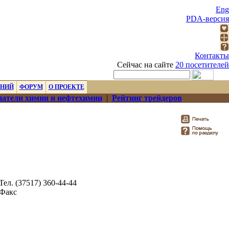
Eng
PDA-версия
Контакты
Сейчас на сайте
20 посетителей
ЕНИЙ
ФОРУМ
О ПРОЕКТЕ
атели химии и нефтехимии
|
Рейтинг трейдеров
Тел. (37517) 360-44-44
Факс