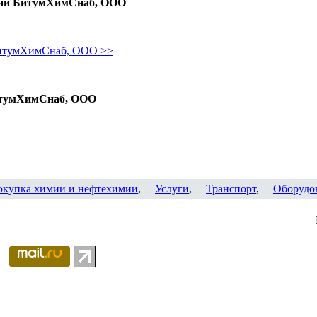
нии БитумХимСнаб, ООО
БитумХимСнаб, ООО >>
итумХимСнаб, ООО
окупка химии и нефтехимии
,
Услуги
,
Транспорт
,
Оборудо