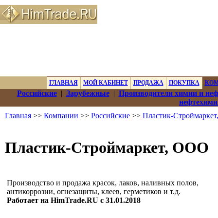
ГЛАВНАЯ
МОЙ КАБИНЕТ
ПРОДАЖА
ПОКУПКА
КО
Российские
|
Зарубежные
|
Производители химии и не
нефтехими
Главная
>>
Компании
>>
Российские
>>
Пластик-Строймарке
Пластик-Строймаркет, ООО
Производство и продажа красок, лаков, наливных полов,
антикоррозии, огнезащиты, клеев, герметиков и т.д.
Работает на HimTrade.RU с 31.01.2018