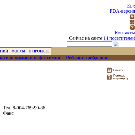
Eng
PDA-версия
Контакты
Сейчас на сайте
14 посетителей
ЕНИЙ
ФОРУМ
О ПРОЕКТЕ
атели химии и нефтехимии
|
Рейтинг трейдеров
Тел. 8-904-769-90-86
Факс