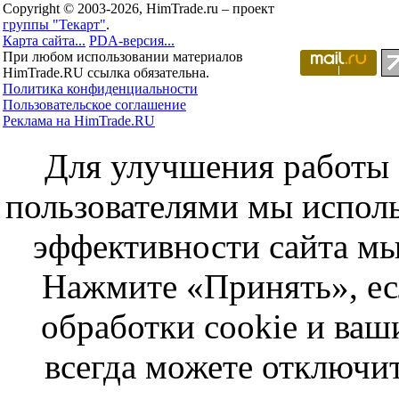
Copyright © 2003-2026, HimTrade.ru – проект
группы "Текарт"
.
Карта сайта...
PDA-версия...
При любом использовании материалов
HimTrade.RU ссылка обязательна.
Политика конфиденциальности
Пользовательское соглашение
Реклама на HimTrade.RU
Для улучшения работы с
пользователями мы исполь
эффективности сайта мы
Нажмите «Принять», ес
обработки cookie и ва
всегда можете отключит