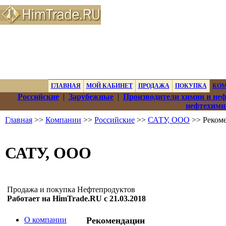
ГЛАВНАЯ
МОЙ КАБИНЕТ
ПРОДАЖА
ПОКУПКА
КО
Российские
|
Зарубежные
|
Производители химии и не
нефтехими
Главная
>>
Компании
>>
Российские
>>
САТУ, ООО
>> Реком
САТУ, ООО
Продажа и покупка Нефтепродуктов
Работает на HimTrade.RU с 21.03.2018
О компании
Рекомендации