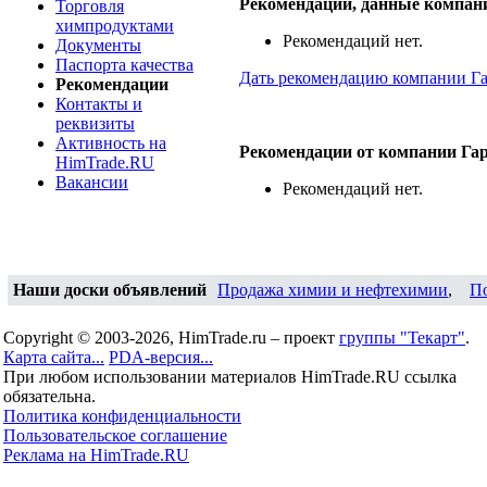
Рекомендации, данные компан
Торговля
химпродуктами
Рекомендаций нет.
Документы
Паспорта качества
Дать рекомендацию компании Г
Рекомендации
Контакты и
реквизиты
Активность на
Рекомендации от компании Га
HimTrade.RU
Вакансии
Рекомендаций нет.
Наши доски объявлений
Продажа химии и нефтехимии
,
П
Copyright © 2003-2026, HimTrade.ru – проект
группы "Текарт"
.
Карта сайта...
PDA-версия...
При любом использовании материалов HimTrade.RU ссылка
обязательна.
Политика конфиденциальности
Пользовательское соглашение
Реклама на HimTrade.RU