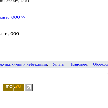
ии Гаравто, ООО
аравто, ООО >>
равто, ООО
окупка химии и нефтехимии
,
Услуги
,
Транспорт
,
Оборудо