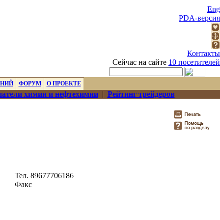
Eng
PDA-версия
Контакты
Сейчас на сайте
10 посетителей
ЕНИЙ
ФОРУМ
О ПРОЕКТЕ
атели химии и нефтехимии
|
Рейтинг трейдеров
Тел. 89677706186
Факс