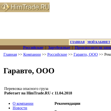
ГЛАВНАЯ
МОЙ КАБИНЕТ
Российские
|
Зарубежные
|
Производители хим
Главная
>>
Компании
>>
Российские
>>
Гаравто, ООО
>> Рек
Гаравто, ООО
Перевозка опасного груза
Работает на HimTrade.RU с 11.04.2018
О компании
Рекомендации
Новости