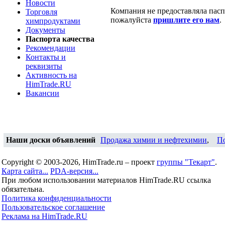
Новости
Компания не предоставляла паспо
Торговля
пожалуйста
пришлите его нам
.
химпродуктами
Документы
Паспорта качества
Рекомендации
Контакты и
реквизиты
Активность на
HimTrade.RU
Вакансии
Наши доски объявлений
Продажа химии и нефтехимии
,
П
Copyright © 2003-2026, HimTrade.ru – проект
группы "Текарт"
.
Карта сайта...
PDA-версия...
При любом использовании материалов HimTrade.RU ссылка
обязательна.
Политика конфиденциальности
Пользовательское соглашение
Реклама на HimTrade.RU