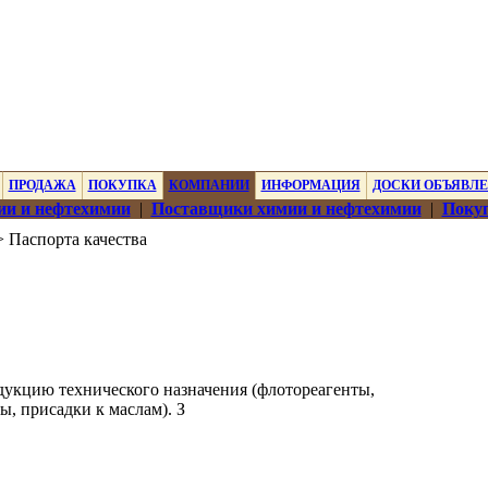
ПРОДАЖА
ПОКУПКА
КОМПАНИИ
ИНФОРМАЦИЯ
ДОСКИ ОБЪЯВЛ
ии и нефтехимии
|
Поставщики химии и нефтехимии
|
Покуп
 Паспорта качества
укцию технического назначения (флотореагенты,
ы, присадки к маслам). З