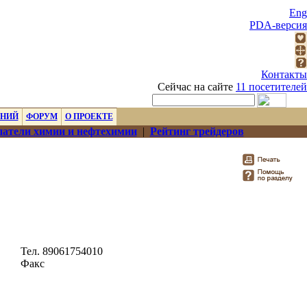
Eng
PDA-версия
Контакты
Сейчас на сайте
11 посетителей
ЕНИЙ
ФОРУМ
О ПРОЕКТЕ
атели химии и нефтехимии
|
Рейтинг трейдеров
Тел. 89061754010
Факс