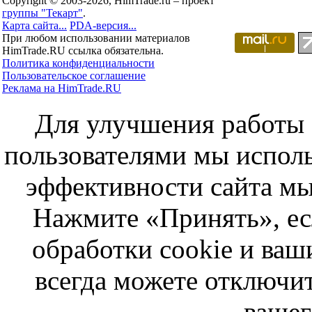
Copyright © 2003-2026, HimTrade.ru – проект
группы "Текарт"
.
Карта сайта...
PDA-версия...
При любом использовании материалов
HimTrade.RU ссылка обязательна.
Политика конфиденциальности
Пользовательское соглашение
Реклама на HimTrade.RU
Для улучшения работы с
пользователями мы исполь
эффективности сайта мы
Нажмите «Принять», ес
обработки cookie и ва
всегда можете отключит
вашег