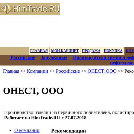
ГЛАВНАЯ
МОЙ КАБИНЕТ
ПРОДАЖА
ПОКУПКА
КО
Российские
|
Зарубежные
|
Производители химии и не
нефтехими
Главная
>>
Компании
>>
Российские
>>
ОНЕСТ, ООО
>> Рек
ОНЕСТ, ООО
Производство изделий из первичного полиэтилена, полистиро
Работает на HimTrade.RU с 27.07.2018
О компании
Рекомендации