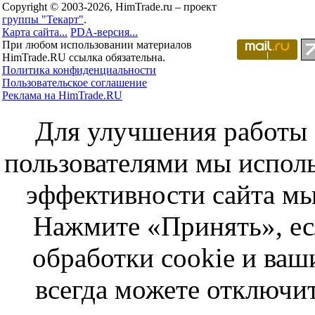
Copyright © 2003-2026, HimTrade.ru – проект
группы "Текарт"
.
Карта сайта...
PDA-версия...
При любом использовании материалов
HimTrade.RU ссылка обязательна.
Политика конфиденциальности
Пользовательское соглашение
Реклама на HimTrade.RU
Для улучшения работы с
пользователями мы исполь
эффективности сайта мы
Нажмите «Принять», ес
обработки cookie и ва
всегда можете отключит