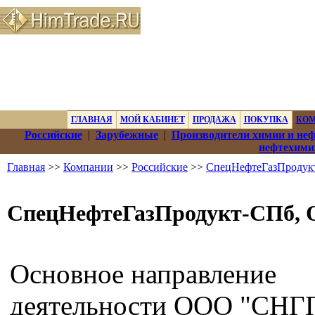
ГЛАВНАЯ
МОЙ КАБИНЕТ
ПРОДАЖА
ПОКУПКА
КО
Российские
|
Зарубежные
|
Производители химии и не
нефтехими
Главная
>>
Компании
>>
Российские
>>
СпецНефтеГазПродук
СпецНефтеГазПродукт-СПб,
Основное направление
деятельности ООО "СНГ