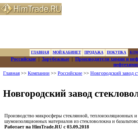
ГЛАВНАЯ
МОЙ КАБИНЕТ
ПРОДАЖА
ПОКУПКА
КО
Российские
|
Зарубежные
|
Производители химии и не
нефтехими
Главная
>>
Компании
>>
Российские
>>
Новгородский завод 
Новгородский завод стеклово
Производство микросферы стеклянной, теплоизоляционных и
шумоизоляционных материалов из стекловолокна и базальтов
Работает на HimTrade.RU с 03.09.2018