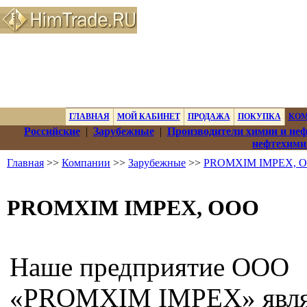
ГЛАВНАЯ
МОЙ КАБИНЕТ
ПРОДАЖА
ПОКУПКА
КО
Российские
|
Зарубежные
|
Производители химии и не
нефтехими
Главная
>>
Компании
>>
Зарубежные
>>
PROMXIM IMPEX, 
PROMXIM IMPEX, ООО
Наше предприятие ООО
«PROMXIM IMPEX» явля