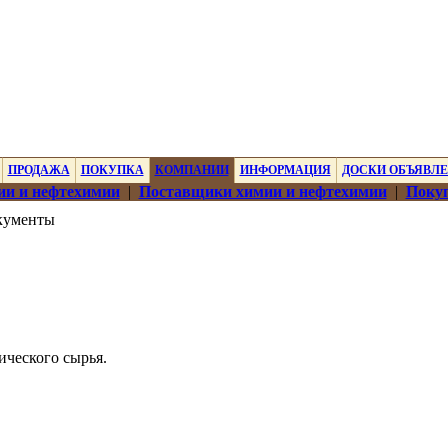
ПРОДАЖА
ПОКУПКА
КОМПАНИИ
ИНФОРМАЦИЯ
ДОСКИ ОБЪЯВЛ
ии и нефтехимии
|
Поставщики химии и нефтехимии
|
Покуп
кументы
ческого сырья.