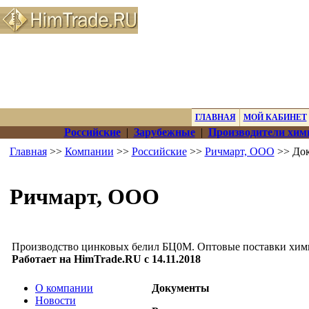
ГЛАВНАЯ
МОЙ КАБИНЕТ
Российские
|
Зарубежные
|
Производители хим
Главная
>>
Компании
>>
Российские
>>
Ричмарт, ООО
>> До
Ричмарт, ООО
Производство цинковых белил БЦ0М. Оптовые поставки хими
Работает на HimTrade.RU с 14.11.2018
О компании
Документы
Новости