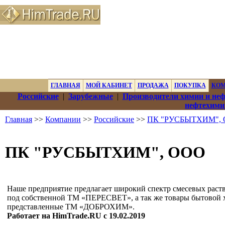
ГЛАВНАЯ
МОЙ КАБИНЕТ
ПРОДАЖА
ПОКУПКА
КО
Российские
|
Зарубежные
|
Производители химии и не
нефтехими
Главная
>>
Компании
>>
Российские
>>
ПК "РУСБЫТХИМ",
ПК "РУСБЫТХИМ", ООО
Наше предприятие предлагает широкий спектр смесевых рас
под собственной ТМ «ПЕРЕСВЕТ», а так же товары бытовой 
представленные ТМ «ДОБРОХИМ».
Работает на HimTrade.RU с 19.02.2019