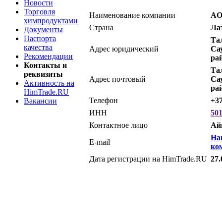
Новости
Торговля
Наименование компании
AO
химпродуктами
Страна
Ла
Документы
Паспорта
Та
качества
Адрес юридический
Са
Рекомендации
ра
Контакты и
Та
реквизиты
Адрес почтовый
Са
Активность на
ра
HimTrade.RU
Телефон
+3
Вакансии
ИНН
50
Контактное лицо
Ай
На
E-mail
ко
Дата регистрации на HimTrade.RU
27.