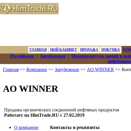
ГЛАВНАЯ
МОЙ КАБИНЕТ
ПРОДАЖА
ПОКУПКА
КО
Российские
|
Зарубежные
|
Производители химии и не
нефтехими
Главная
>>
Компании
>>
Зарубежные
>>
AO WINNER
>> Конт
AO WINNER
Продажа органических соединений нефтяных продуктов
Работает на HimTrade.RU с 27.02.2019
О компании
Контакты и реквизиты