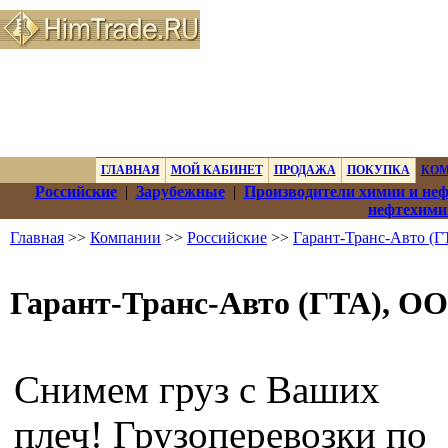
ГЛАВНАЯ
МОЙ КАБИНЕТ
ПРОДАЖА
ПОКУПКА
КО
Российские
|
Зарубежные
|
Производители химии и не
нефтехими
Главная
>>
Компании
>>
Российские
>>
Гарант-Транс-Авто (
Гарант-Транс-Авто (ГТА), О
Снимем груз с Ваших
плеч! Грузоперевозки по