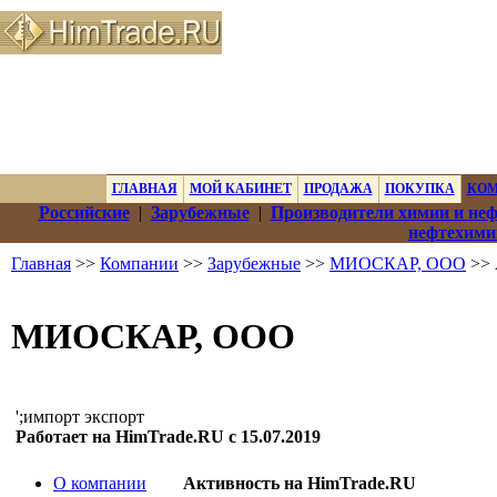
ГЛАВНАЯ
МОЙ КАБИНЕТ
ПРОДАЖА
ПОКУПКА
КО
Российские
|
Зарубежные
|
Производители химии и не
нефтехими
Главная
>>
Компании
>>
Зарубежные
>>
МИОСКАР, ООО
>> 
МИОСКАР, ООО
';импорт экспорт
Работает на HimTrade.RU с 15.07.2019
О компании
Активность на HimTrade.RU