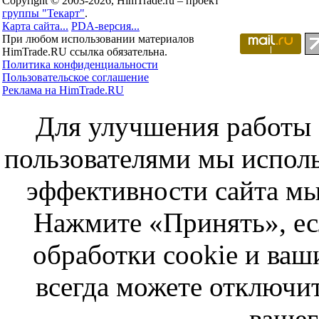
Copyright © 2003-2026, HimTrade.ru – проект
группы "Текарт"
.
Карта сайта...
PDA-версия...
При любом использовании материалов
HimTrade.RU ссылка обязательна.
Политика конфиденциальности
Пользовательское соглашение
Реклама на HimTrade.RU
Для улучшения работы с
пользователями мы исполь
эффективности сайта мы
Нажмите «Принять», ес
обработки cookie и ва
всегда можете отключит
вашег