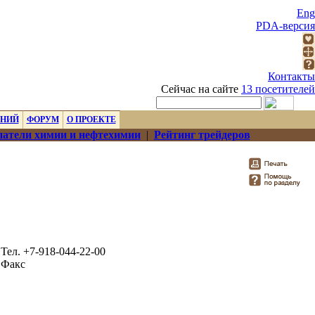
Eng
PDA-версия
Контакты
Сейчас на сайте
13 посетителей
ЕНИЙ
ФОРУМ
О ПРОЕКТЕ
атели химии и нефтехимии
|
Рейтинг трейдеров
Тел. +7-918-044-22-00
Факс