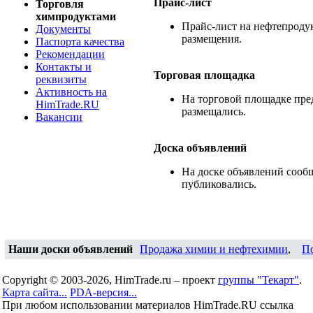
Прайс-лист
Торговля
химпродуктами
Прайс-лист на нефтепродук
Документы
размещения.
Паспорта качества
Рекомендации
Контакты и
Торговая площадка
реквизиты
Активность на
На торговой площадке пре
HimTrade.RU
размещались.
Вакансии
Доска объявлений
На доске объявлений сооб
публиковались.
Наши доски объявлений
Продажа химии и нефтехимии
,
П
Copyright © 2003-2026, HimTrade.ru – проект
группы "Текарт"
.
Карта сайта...
PDA-версия...
При любом использовании материалов HimTrade.RU ссылка