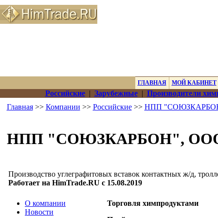
ГЛАВНАЯ
МОЙ КАБИНЕТ
Российские
|
Зарубежные
|
Производители хим
Главная
>>
Компании
>>
Российские
>>
НПП "СОЮЗКАРБОН
НПП "СОЮЗКАРБОН", ОО
Производство углеграфитовых вставок контактных ж/д, тролл
Работает на HimTrade.RU с 15.08.2019
О компании
Торговля химпродуктами
Новости