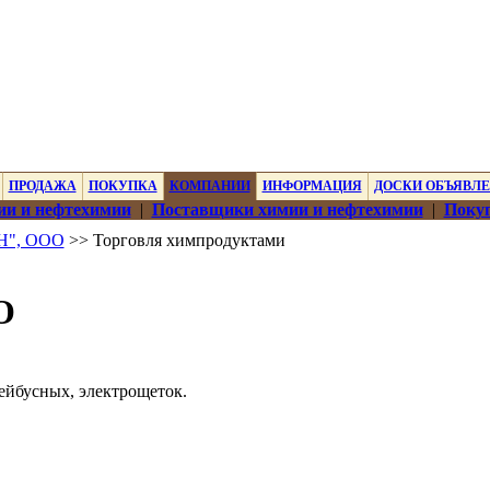
ПРОДАЖА
ПОКУПКА
КОМПАНИИ
ИНФОРМАЦИЯ
ДОСКИ ОБЪЯВЛ
ии и нефтехимии
|
Поставщики химии и нефтехимии
|
Покуп
", ООО
>> Торговля химпродуктами
О
ейбусных, электрощеток.