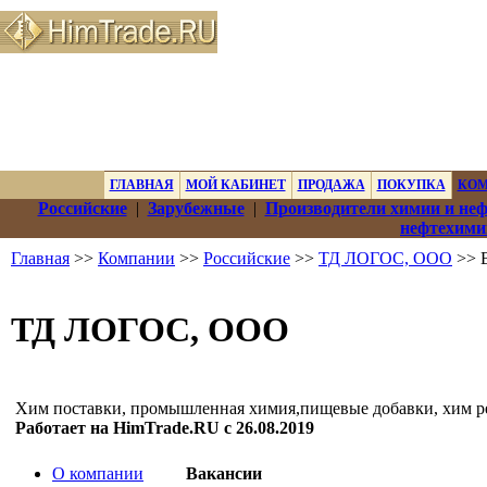
ГЛАВНАЯ
МОЙ КАБИНЕТ
ПРОДАЖА
ПОКУПКА
КО
Российские
|
Зарубежные
|
Производители химии и не
нефтехими
Главная
>>
Компании
>>
Российские
>>
ТД ЛОГОС, ООО
>> 
ТД ЛОГОС, ООО
Хим поставки, промышленная химия,пищевые добавки, хим р
Работает на HimTrade.RU с 26.08.2019
О компании
Вакансии