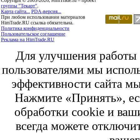
Copyright © 2003-2026, HimTrade.ru – проект
группы "Текарт"
.
Карта сайта...
PDA-версия...
При любом использовании материалов
HimTrade.RU ссылка обязательна.
Политика конфиденциальности
Пользовательское соглашение
Реклама на HimTrade.RU
Для улучшения работы с
пользователями мы исполь
эффективности сайта мы
Нажмите «Принять», ес
обработки cookie и ва
всегда можете отключит
вашег