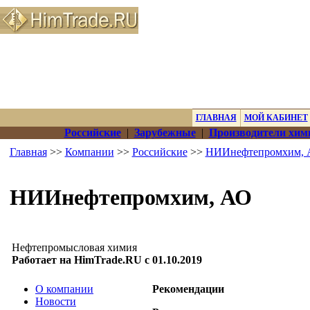
ГЛАВНАЯ
МОЙ КАБИНЕТ
Российские
|
Зарубежные
|
Производители хим
Главная
>>
Компании
>>
Российские
>>
НИИнефтепромхим, 
НИИнефтепромхим, АО
Нефтепромысловая химия
Работает на HimTrade.RU с 01.10.2019
О компании
Рекомендации
Новости