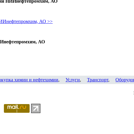
нии НИИнефтепромхим, АО
НИИнефтепромхим, АО >>
ИИнефтепромхим, АО
окупка химии и нефтехимии
,
Услуги
,
Транспорт
,
Оборудо