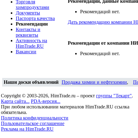
Рекомендации, данные компа
Торговля
химпродуктами
Рекомендаций нет.
Документы
Паспорта качества
Дать рекомендацию компании 
Рекомендации
Контакты и
реквизиты
Активность на
Рекомендации от компании Н
HimTrade.RU
Вакансии
Рекомендаций нет.
Наши доски объявлений
Продажа химии и нефтехимии
,
П
Copyright © 2003-2026, HimTrade.ru – проект
группы "Текарт"
.
Карта сайта...
PDA-версия...
При любом использовании материалов HimTrade.RU ссылка
обязательна.
Политика конфиденциальности
Пользовательское соглашение
Реклама на HimTrade.RU