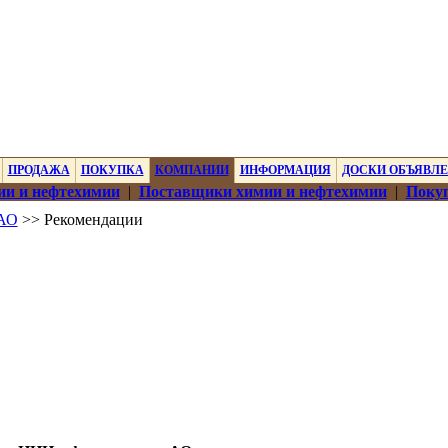
ПРОДАЖА
ПОКУПКА
КОМПАНИИ
ИНФОРМАЦИЯ
ДОСКИ ОБЪЯВЛ
ии и нефтехимии
|
Поставщики химии и нефтехимии
|
Покуп
АО
>> Рекомендации