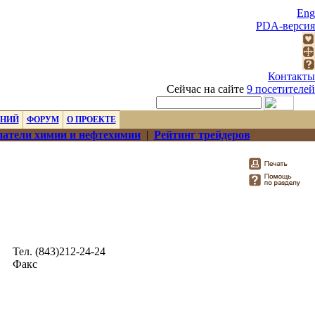
Eng
PDA-версия
Контакты
Сейчас на сайте
9 посетителей
ЕНИЙ
ФОРУМ
О ПРОЕКТЕ
атели химии и нефтехимии
|
Рейтинг трейдеров
Тел. (843)212-24-24
Факс