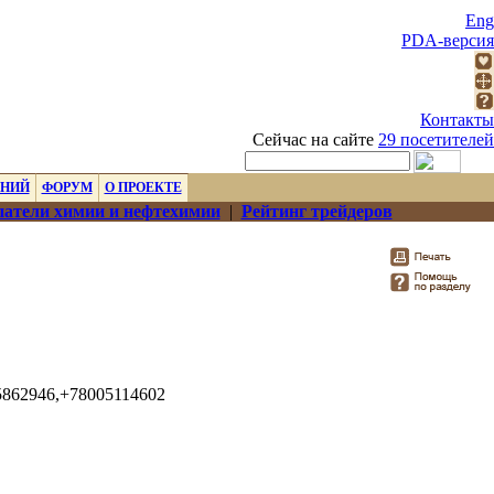
Eng
PDA-версия
Контакты
Сейчас на сайте
29 посетителей
ЕНИЙ
ФОРУМ
О ПРОЕКТЕ
атели химии и нефтехимии
|
Рейтинг трейдеров
5862946,+78005114602