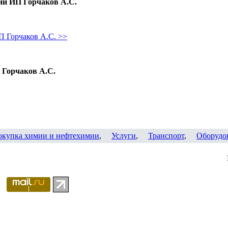
ии ИП Горчаков А.С.
 Горчаков А.С. >>
 Горчаков А.С.
окупка химии и нефтехимии
,
Услуги
,
Транспорт
,
Оборудо