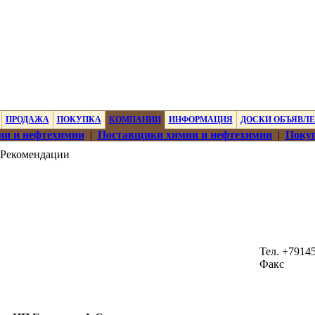
ПРОДАЖА
ПОКУПКА
КОМПАНИИ
ИНФОРМАЦИЯ
ДОСКИ ОБЪЯВЛ
ии и нефтехимии
|
Поставщики химии и нефтехимии
|
Покуп
Рекомендации
Тел. +7914
Факс