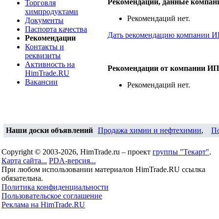
Рекомендации, данные компан
Торговля
химпродуктами
Рекомендаций нет.
Документы
Паспорта качества
Дать рекомендацию компании ИП
Рекомендации
Контакты и
реквизиты
Активность на
Рекомендации от компании ИП
HimTrade.RU
Вакансии
Рекомендаций нет.
Наши доски объявлений
Продажа химии и нефтехимии
,
П
Copyright © 2003-2026, HimTrade.ru – проект
группы "Текарт"
.
Карта сайта...
PDA-версия...
При любом использовании материалов HimTrade.RU ссылка
обязательна.
Политика конфиденциальности
Пользовательское соглашение
Реклама на HimTrade.RU