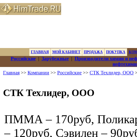
ГЛАВНАЯ
МОЙ КАБИНЕТ
ПРОДАЖА
ПОКУПКА
КО
Российские
|
Зарубежные
|
Производители химии и не
нефтехими
Главная
>>
Компании
>>
Российские
>>
СТК Техлидер, ООО
>
СТК Техлидер, ООО
ПММА – 170руб, Полика
– 120руб, Сэвилен – 90ру