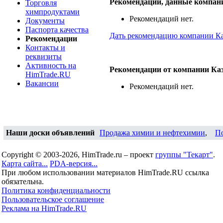
Рекомендации, данные компа
Торговля
химпродуктами
Рекомендаций нет.
Документы
Паспорта качества
Дать рекомендацию компании К
Рекомендации
Контакты и
реквизиты
Активность на
Рекомендации от компании К
HimTrade.RU
Вакансии
Рекомендаций нет.
Наши доски объявлений
Продажа химии и нефтехимии
,
П
Copyright © 2003-2026, HimTrade.ru – проект
группы "Текарт"
.
Карта сайта...
PDA-версия...
При любом использовании материалов HimTrade.RU ссылка
обязательна.
Политика конфиденциальности
Пользовательское соглашение
Реклама на HimTrade.RU