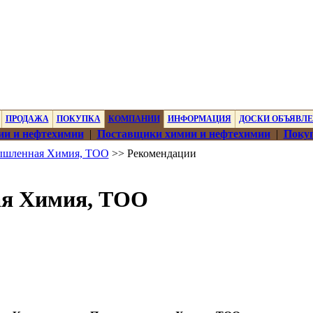
ПРОДАЖА
ПОКУПКА
КОМПАНИИ
ИНФОРМАЦИЯ
ДОСКИ ОБЪЯВЛ
ии и нефтехимии
|
Поставщики химии и нефтехимии
|
Покуп
ышленная Химия, ТОО
>> Рекомендации
ая Химия, ТОО