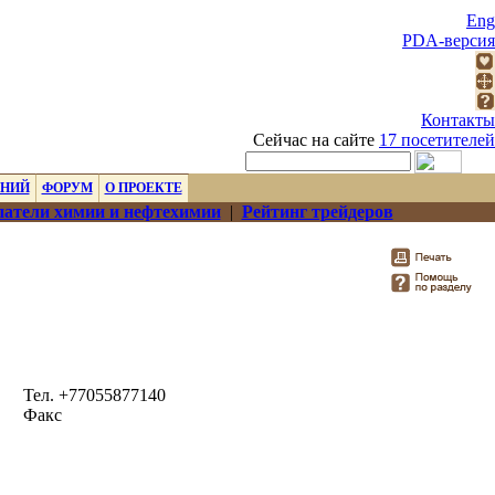
Eng
PDA-версия
Контакты
Сейчас на сайте
17 посетителей
ЕНИЙ
ФОРУМ
О ПРОЕКТЕ
атели химии и нефтехимии
|
Рейтинг трейдеров
Тел. +77055877140
Факс