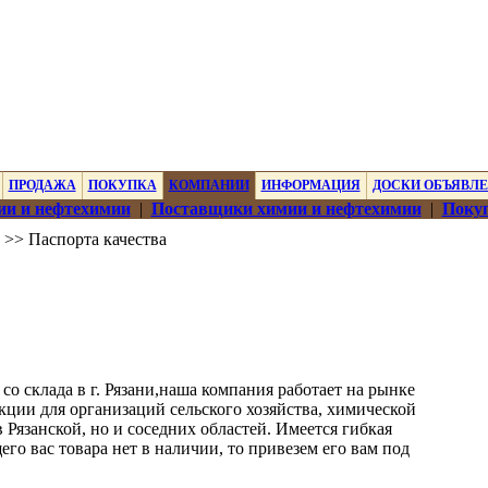
ПРОДАЖА
ПОКУПКА
КОМПАНИИ
ИНФОРМАЦИЯ
ДОСКИ ОБЪЯВЛ
ии и нефтехимии
|
Поставщики химии и нефтехимии
|
Покуп
>> Паспорта качества
 склада в г. Рязани,наша компания работает на рынке
кции для организаций сельского хозяйства, химической
язанской, но и соседних областей. Имеется гибкая
о вас товара нет в наличии, то привезем его вам под