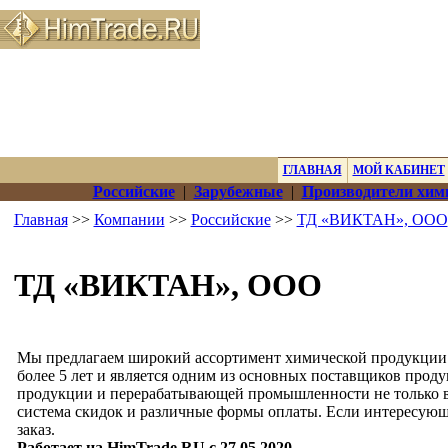
ГЛАВНАЯ
МОЙ КАБИНЕТ
Российские
|
Зарубежные
|
Производители хим
Главная
>>
Компании
>>
Российские
>>
ТД «ВИКТАН», ООО
ТД «ВИКТАН», ООО
Мы предлагаем широкий ассортимент химической продукции со
более 5 лет и является одним из основных поставщиков проду
продукции и перерабатывающей промышленности не только в Р
система скидок и различные формы оплаты. Если интересующег
заказ.
Работает на HimTrade.RU с 27.05.2020