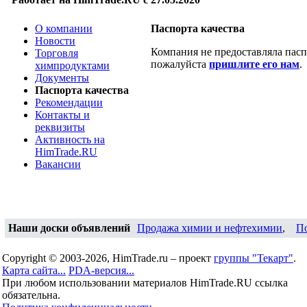
О компании
Паспорта качества
Новости
Компания не предоставляла паспо
Торговля
пожалуйста
пришлите его нам
.
химпродуктами
Документы
Паспорта качества
Рекомендации
Контакты и
реквизиты
Активность на
HimTrade.RU
Вакансии
Наши доски объявлений
Продажа химии и нефтехимии
,
П
Copyright © 2003-2026, HimTrade.ru – проект
группы "Текарт"
.
Карта сайта...
PDA-версия...
При любом использовании материалов HimTrade.RU ссылка
обязательна.