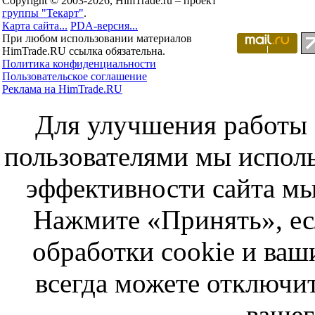
Copyright © 2003-2026, HimTrade.ru – проект
группы "Текарт"
.
Карта сайта...
PDA-версия...
При любом использовании материалов
HimTrade.RU ссылка обязательна.
Политика конфиденциальности
Пользовательское соглашение
Реклама на HimTrade.RU
Для улучшения работы с
пользователями мы исполь
эффективности сайта мы
Нажмите «Принять», ес
обработки cookie и ва
всегда можете отключит
вашег