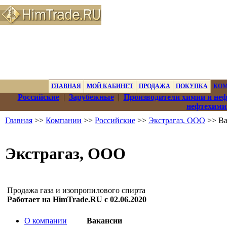
ГЛАВНАЯ
МОЙ КАБИНЕТ
ПРОДАЖА
ПОКУПКА
КО
Российские
|
Зарубежные
|
Производители химии и не
нефтехими
Главная
>>
Компании
>>
Российские
>>
Экстрагаз, ООО
>> Ва
Экстрагаз, ООО
Продажа газа и изопропилового спирта
Работает на HimTrade.RU с 02.06.2020
О компании
Вакансии