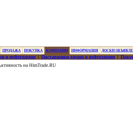
ПРОДАЖА
ПОКУПКА
КОМПАНИИ
ИНФОРМАЦИЯ
ДОСКИ ОБЪЯВЛ
ии и нефтехимии
|
Поставщики химии и нефтехимии
|
Покуп
ктивность на HimTrade.RU