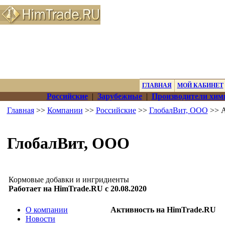
ГЛАВНАЯ
МОЙ КАБИНЕТ
Российские
|
Зарубежные
|
Производители хим
Главная
>>
Компании
>>
Российские
>>
ГлобалВит, ООО
>> А
ГлобалВит, ООО
Кормовые добавки и ингридиенты
Работает на HimTrade.RU с 20.08.2020
О компании
Активность на HimTrade.RU
Новости