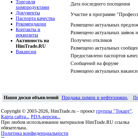
Торговля
Дата последнего посещения
химпродуктами
Документы
Участие в программе "Професс
Паспорта качества
Рекомендации
Размещено актуальных предло
Контакты и
Размещено актуальных заявок 
реквизиты
Получено откликов
Активность на
HimTrade.RU
Размещено актуальных сообщен
Вакансии
Предоставлено паспортов качес
Сообщений на форуме
Размещено актуальных ваканс
Наши доски объявлений
Продажа химии и нефтехимии
,
П
Copyright © 2003-2026, HimTrade.ru – проект
группы "Текарт"
.
Карта сайта...
PDA-версия...
При любом использовании материалов HimTrade.RU ссылка
обязательна.
Политика конфиденциальности