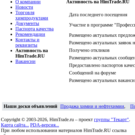
О компании
Активность на HimTrade.RU
Новости
Торговля
Дата последнего посещения
химпродуктами
Документы
Участие в программе "Професс
Паспорта качества
Рекомендации
Размещено актуальных предло
Контакты и
Размещено актуальных заявок 
реквизиты
Получено откликов
Активность на
HimTrade.RU
Размещено актуальных сообщен
Вакансии
Предоставлено паспортов качес
Сообщений на форуме
Размещено актуальных ваканс
Наши доски объявлений
Продажа химии и нефтехимии
,
П
Copyright © 2003-2026, HimTrade.ru – проект
группы "Текарт"
.
Карта сайта...
PDA-версия...
При любом использовании материалов HimTrade.RU ссылка