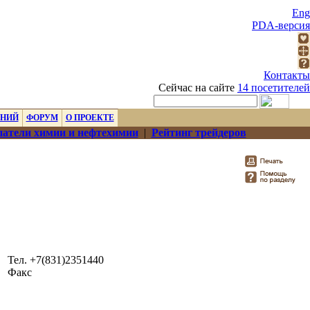
Eng
PDA-версия
Контакты
Сейчас на сайте
14 посетителей
ЕНИЙ
ФОРУМ
О ПРОЕКТЕ
атели химии и нефтехимии
|
Рейтинг трейдеров
Тел. +7(831)2351440
Факс