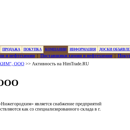
ПРОДАЖА
ПОКУПКА
КОМПАНИИ
ИНФОРМАЦИЯ
ДОСКИ ОБЪЯВЛ
ии и нефтехимии
|
Поставщики химии и нефтехимии
|
Покуп
ХИМ", ООО
>> Активность на HimTrade.RU
ООО
Нижегородхим» является снабжение предприятий
твляются как со специализированного склада в г.