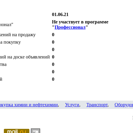
01.06.21
Не участвует в программе
ионал"
"
Профессионал
"
жений на продажу
0
на покупку
0
0
ий на доске объявлений
0
тва
0
0
ий
0
окупка химии и нефтехимии
,
Услуги
,
Транспорт
,
Оборудо