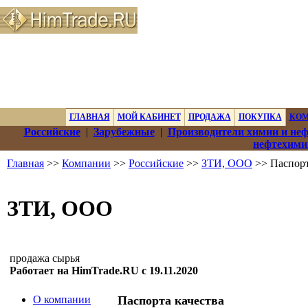
ГЛАВНАЯ
МОЙ КАБИНЕТ
ПРОДАЖА
ПОКУПКА
КО
Российские
|
Зарубежные
|
Производители химии и не
нефтехими
Главная
>>
Компании
>>
Российские
>>
ЗТИ, ООО
>> Паспорт
ЗТИ, ООО
продажа сырья
Работает на HimTrade.RU с 19.11.2020
О компании
Паспорта качества