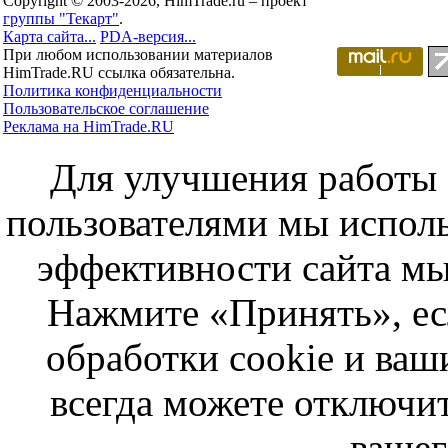
Copyright © 2003-2026, HimTrade.ru – проект
группы "Текарт"
.
Карта сайта...
PDA-версия...
При любом использовании материалов
HimTrade.RU ссылка обязательна.
Политика конфиденциальности
Пользовательское соглашение
Реклама на HimTrade.RU
Для улучшения работы с
пользователями мы исполь
эффективности сайта мы
Нажмите «Принять», ес
обработки cookie и ва
всегда можете отключит
вашег