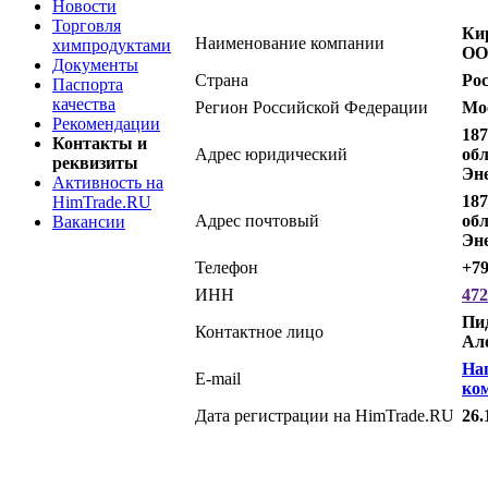
Новости
Торговля
Ки
Наименование компании
химпродуктами
ОО
Документы
Страна
Ро
Паспорта
качества
Регион Российской Федерации
Мо
Рекомендации
187
Контакты и
Адрес юридический
обл
реквизиты
Эне
Активность на
187
HimTrade.RU
Адрес почтовый
обл
Вакансии
Эне
Телефон
+7
ИНН
472
Пи
Контактное лицо
Ал
На
E-mail
ко
Дата регистрации на HimTrade.RU
26.