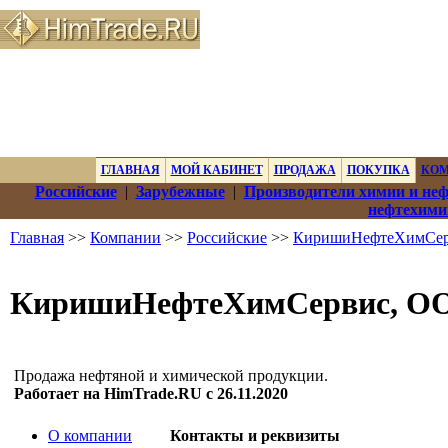
ГЛАВНАЯ
МОЙ КАБИНЕТ
ПРОДАЖА
ПОКУПКА
КО
Российские
|
Зарубежные
|
Производители химии и не
нефтехими
Главная
>>
Компании
>>
Российские
>>
КиришиНефтеХимСер
КиришиНефтеХимСервис, О
Продажа нефтяной и химической продукции.
Работает на HimTrade.RU с 26.11.2020
О компании
Контакты и реквизиты