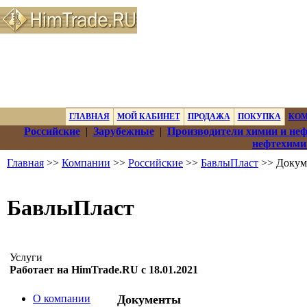
ГЛАВНАЯ
МОЙ КАБИНЕТ
ПРОДАЖА
ПОКУПКА
КО
Российские
|
Зарубежные
|
Производители химии и не
нефтехими
Главная
>>
Компании
>>
Российские
>>
БавлыПласт
>> Докум
БавлыПласт
Услуги
Работает на HimTrade.RU с 18.01.2021
О компании
Документы