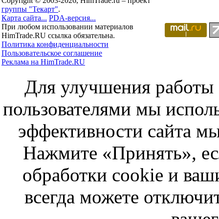
Copyright © 2003-2026, HimTrade.ru – проект
группы "Текарт"
.
Карта сайта...
PDA-версия...
При любом использовании материалов
HimTrade.RU ссылка обязательна.
Политика конфиденциальности
Пользовательское соглашение
Реклама на HimTrade.RU
Для улучшения работы с
пользователями мы исполь
эффективности сайта мы
Нажмите «Принять», ес
обработки cookie и ва
всегда можете отключит
вашег