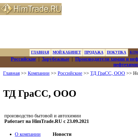
ГЛАВНАЯ
МОЙ КАБИНЕТ
ПРОДАЖА
ПОКУПКА
КО
Российские
|
Зарубежные
|
Производители химии и не
нефтехими
Главная
>>
Компании
>>
Российские
>>
ТД ГраСС, ООО
>> Н
ТД ГраСС, ООО
производство бытовой и автохимии
Работает на HimTrade.RU с 23.09.2021
О компании
Новости