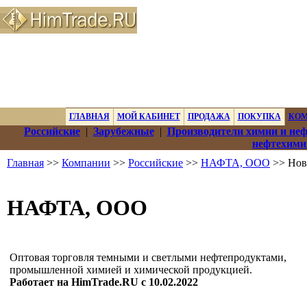
ГЛАВНАЯ
МОЙ КАБИНЕТ
ПРОДАЖА
ПОКУПКА
КО
Российские
|
Зарубежные
|
Производители химии и не
нефтехими
Главная
>>
Компании
>>
Российские
>>
НАФТА, ООО
>> Нов
НАФТА, ООО
Оптовая торговля темными и светлыми нефтепродуктами,
промышленной химией и химической продукцией.
Работает на HimTrade.RU с 10.02.2022