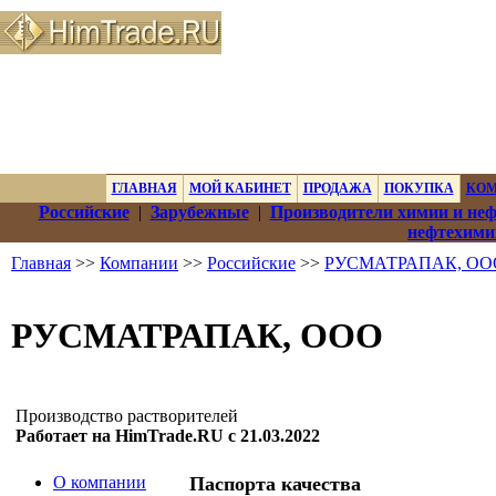
ГЛАВНАЯ
МОЙ КАБИНЕТ
ПРОДАЖА
ПОКУПКА
КО
Российские
|
Зарубежные
|
Производители химии и не
нефтехими
Главная
>>
Компании
>>
Российские
>>
РУСМАТРАПАК, ОО
РУСМАТРАПАК, ООО
Производство растворителей
Работает на HimTrade.RU с 21.03.2022
О компании
Паспорта качества