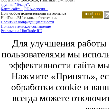
Copyright © 2003-2026, HimTrade.ru – проект
группы "Текарт"
.
Карта сайта...
PDA-версия...
При любом использовании материалов
HimTrade.RU ссылка обязательна.
Политика конфиденциальности
Пользовательское соглашение
Реклама на HimTrade.RU
Для улучшения работы с
пользователями мы исполь
эффективности сайта мы
Нажмите «Принять», ес
обработки cookie и ва
всегда можете отключит
вашег