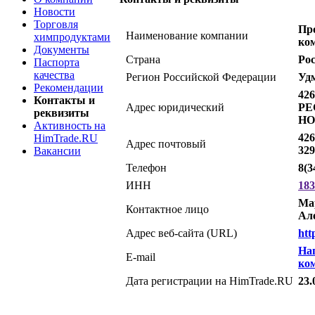
Новости
Торговля
Пр
Наименование компании
химпродуктами
ко
Документы
Страна
Ро
Паспорта
качества
Регион Российской Федерации
Уд
Рекомендации
42
Контакты и
Адрес юридический
РЕ
реквизиты
НО
Активность на
426
HimTrade.RU
Адрес почтовый
329
Вакансии
Телефон
8(3
ИНН
183
Ма
Контактное лицо
Але
Адрес веб-сайта (URL)
htt
На
E-mail
ко
Дата регистрации на HimTrade.RU
23.