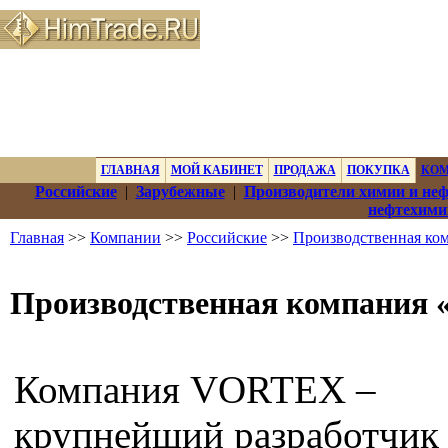
ГЛАВНАЯ
МОЙ КАБИНЕТ
ПРОДАЖА
ПОКУПКА
КО
Российские
|
Зарубежные
|
Производители химии и не
нефтехими
Главная
>>
Компании
>>
Российские
>>
Производственная ко
Производственная компания 
Компания VORTEX –
крупнейший разработчик