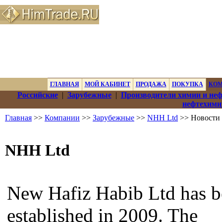
ГЛАВНАЯ
МОЙ КАБИНЕТ
ПРОДАЖА
ПОКУПКА
КО
Российские
|
Зарубежные
|
Производители химии и не
нефтехими
Главная
>>
Компании
>>
Зарубежные
>>
NHH Ltd
>> Новости
NHH Ltd
New Hafiz Habib Ltd has b
established in 2009. The