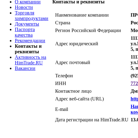
О компании
Контакты и реквизиты
Новости
Торговля
Наименование компании
ПР
химпродуктами
Страна
Ро
Документы
Паспорта
Регион Российской Федерации
Мо
качества
111
Рекомендации
Адрес юридический
ул
Контакты и
5, 
реквизиты
111
Активность на
Адрес почтовый
ул
HimTrade.RU
5, 
Вакансии
Телефон
(92
ИНН
772
Контактное лицо
Дм
Адрес веб-сайта (URL)
htt
На
E-mail
ко
Дата регистрации на HimTrade.RU
13.