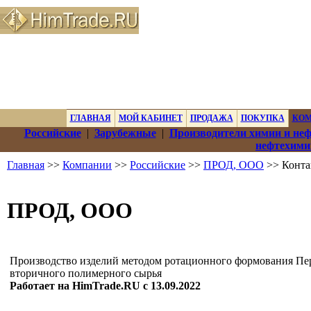
ГЛАВНАЯ
МОЙ КАБИНЕТ
ПРОДАЖА
ПОКУПКА
КО
Российские
|
Зарубежные
|
Производители химии и не
нефтехими
Главная
>>
Компании
>>
Российские
>>
ПРОД, ООО
>> Конта
ПРОД, ООО
Производство изделий методом ротационного формования Пе
вторичного полимерного сырья
Работает на HimTrade.RU с 13.09.2022