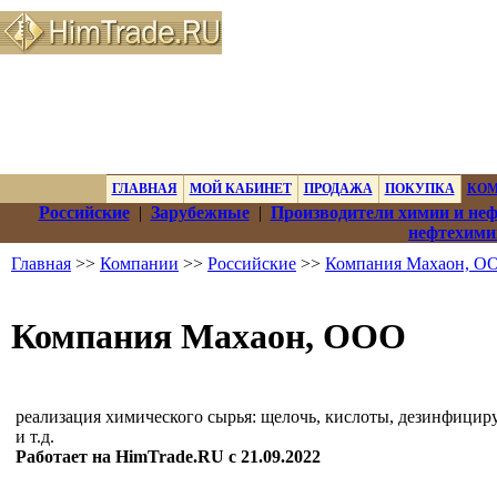
ГЛАВНАЯ
МОЙ КАБИНЕТ
ПРОДАЖА
ПОКУПКА
КО
Российские
|
Зарубежные
|
Производители химии и не
нефтехими
Главная
>>
Компании
>>
Российские
>>
Компания Махаон, О
Компания Махаон, ООО
реализация химического сырья: щелочь, кислоты, дезинфицир
и т.д.
Работает на HimTrade.RU с 21.09.2022