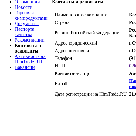
О компании
Контакты и реквизиты
Новости
Торговля
Наименование компании
Ко
химпродуктами
Страна
Ро
Документы
Паспорта
Ре
Регион Российской Федерации
качества
Ба
Рекомендации
Адрес юридический
г.
Контакты и
Адрес почтовый
г.
реквизиты
Активность на
Телефон
(91
HimTrade.RU
ИНН
02
Вакансии
Контактное лицо
Ал
На
E-mail
ко
Дата регистрации на HimTrade.RU
21.