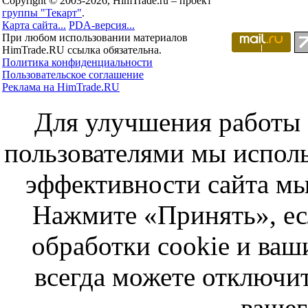
Copyright © 2003-2026, HimTrade.ru – проект
группы "Текарт"
.
Карта сайта...
PDA-версия...
При любом использовании материалов
HimTrade.RU ссылка обязательна.
Политика конфиденциальности
Пользовательское соглашение
Реклама на HimTrade.RU
Для улучшения работы с
пользователями мы исполь
эффективности сайта мы
Нажмите «Принять», ес
обработки cookie и ва
всегда можете отключит
вашег