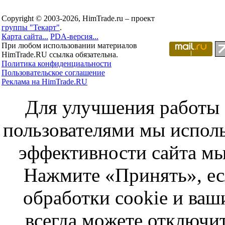
Copyright © 2003-2026, HimTrade.ru – проект
группы "Текарт"
.
Карта сайта...
PDA-версия...
При любом использовании материалов
HimTrade.RU ссылка обязательна.
Политика конфиденциальности
Пользовательское соглашение
Реклама на HimTrade.RU
Для улучшения работы с
пользователями мы исполь
эффективности сайта мы
Нажмите «Принять», ес
обработки cookie и ва
всегда можете отключит