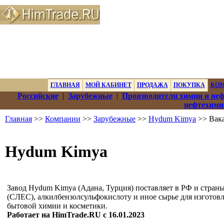
ГЛАВНАЯ
МОЙ КАБИНЕТ
ПРОДАЖА
ПОКУПКА
КО
Российские
|
Зарубежные
|
Производители химии и не
нефтехими
Главная
>>
Компании
>>
Зарубежные
>>
Hydum Kimya
>> Вак
Hydum Kimya
Завод Hydum Kimya (Адана, Турция) поставляет в РФ и стра
(СЛЕС), алкилбензолсульфокислоту и иное сырье для изготов
бытовой химии и косметики.
Работает на HimTrade.RU с 16.01.2023