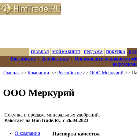
ГЛАВНАЯ
МОЙ КАБИНЕТ
ПРОДАЖА
ПОКУПКА
КО
Российские
|
Зарубежные
|
Производители химии и не
нефтехими
Главная
>>
Компании
>>
Российские
>>
ООО Меркурий
>> Па
ООО Меркурий
Покупка и продажа минеральных удобрений.
Работает на HimTrade.RU с 26.04.2023
О компании
Паспорта качества