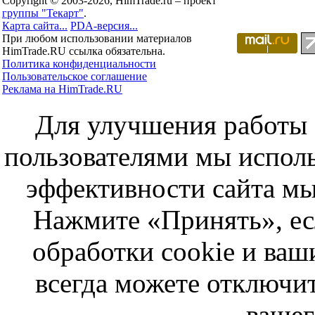
Copyright © 2003-2026, HimTrade.ru – проект
группы "Текарт"
.
Карта сайта...
PDA-версия...
При любом использовании материалов
HimTrade.RU ссылка обязательна.
Политика конфиденциальности
Пользовательское соглашение
Реклама на HimTrade.RU
Для улучшения работы с
пользователями мы исполь
эффективности сайта мы
Нажмите «Принять», ес
обработки cookie и ва
всегда можете отключит
вашег