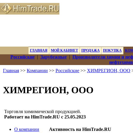
ГЛАВНАЯ
МОЙ КАБИНЕТ
ПРОДАЖА
ПОКУПКА
КО
Российские
|
Зарубежные
|
Производители химии и не
нефтехими
Главная
>>
Компании
>>
Российские
>>
ХИМРЕГИОН, ООО
>
ХИМРЕГИОН, ООО
Торговля химимической продукцией.
Работает на HimTrade.RU с 25.05.2023
О компании
Активность на HimTrade.RU