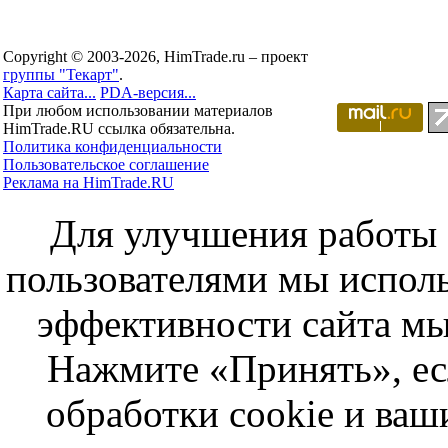
Copyright © 2003-2026, HimTrade.ru – проект
группы "Текарт"
.
Карта сайта...
PDA-версия...
При любом использовании материалов
HimTrade.RU ссылка обязательна.
Политика конфиденциальности
Пользовательское соглашение
Реклама на HimTrade.RU
Для улучшения работы с
пользователями мы исполь
эффективности сайта мы
Нажмите «Принять», ес
обработки cookie и ва