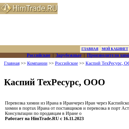
ГЛАВНАЯ
МОЙ КАБИНЕТ
Российские
|
Зарубежные
|
Производители хим
Главная
>>
Компании
>>
Российские
>>
Каспий ТехРесурс, 
Каспий ТехРесурс, ООО
Перевозка химии из Ирана в Иранчерез Иран через Каспийское 
химии в портах Ирана от поставщиков и перевозка в порт Аст
Консультации по продавцам в Иране о
Работает на HimTrade.RU с 16.11.2023