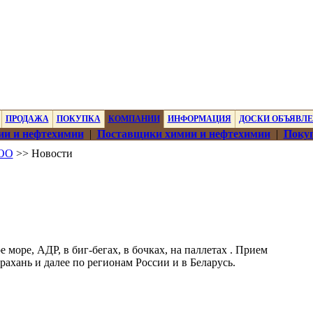
ПРОДАЖА
ПОКУПКА
КОМПАНИИ
ИНФОРМАЦИЯ
ДОСКИ ОБЪЯВЛ
ии и нефтехимии
|
Поставщики химии и нефтехимии
|
Покуп
ООО
>> Новости
море, АДР, в биг-бегах, в бочках, на паллетах . Прием
рахань и далее по регионам России и в Беларусь.