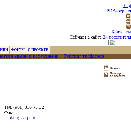
Eng
PDA-версия
Контакты
Сейчас на сайте
24 посетителя
ЕНИЙ
ФОРУМ
О ПРОЕКТЕ
атели химии и нефтехимии
|
Рейтинг трейдеров
Тел. (961) 816-73-32
Факс
dang_caspian