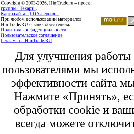
Copyright © 2003-2026, HimTrade.ru – проект
группы "Текарт"
.
Карта сайта...
PDA-версия...
При любом использовании материалов
HimTrade.RU ссылка обязательна.
Политика конфиденциальности
Пользовательское соглашение
Реклама на HimTrade.RU
Для улучшения работы с
пользователями мы исполь
эффективности сайта мы
Нажмите «Принять», ес
обработки cookie и ва
всегда можете отключит