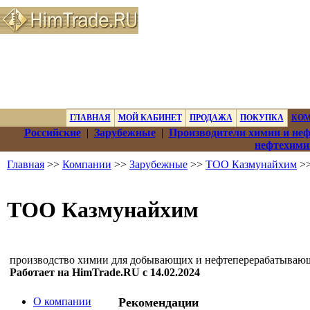
ГЛАВНАЯ
МОЙ КАБИНЕТ
ПРОДАЖА
ПОКУПКА
КО
Российские
|
Зарубежные
|
Производители химии и не
нефтехими
Главная
>>
Компании
>>
Зарубежные
>>
ТОО Казмунайхим
>>
ТОО Казмунайхим
производство химии для добывающих и нефтеперерабатываю
Работает на HimTrade.RU с 14.02.2024
О компании
Рекомендации