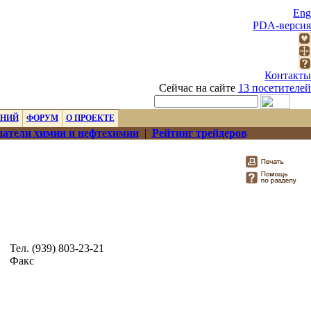
Eng
PDA-версия
Контакты
Сейчас на сайте
13 посетителей
ЕНИЙ
ФОРУМ
О ПРОЕКТЕ
атели химии и нефтехимии
|
Рейтинг трейдеров
Тел. (939) 803-23-21
Факс