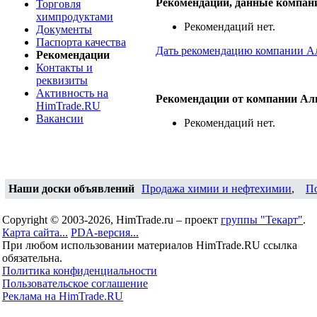
Рекомендации, данные компан
Торговля
химпродуктами
Рекомендаций нет.
Документы
Паспорта качества
Дать рекомендацию компании А
Рекомендации
Контакты и
реквизиты
Активность на
Рекомендации от компании Ал
HimTrade.RU
Вакансии
Рекомендаций нет.
Наши доски объявлений
Продажа химии и нефтехимии
,
П
Copyright © 2003-2026, HimTrade.ru – проект
группы "Текарт"
.
Карта сайта...
PDA-версия...
При любом использовании материалов HimTrade.RU ссылка
обязательна.
Политика конфиденциальности
Пользовательское соглашение
Реклама на HimTrade.RU