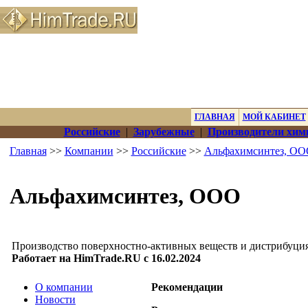
ГЛАВНАЯ
МОЙ КАБИНЕТ
Российские
|
Зарубежные
|
Производители хим
Главная
>>
Компании
>>
Российские
>>
Альфахимсинтез, О
Альфахимсинтез, ООО
Производство поверхностно-активных веществ и дистрибуци
Работает на HimTrade.RU с 16.02.2024
О компании
Рекомендации
Новости