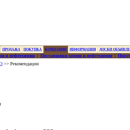
ПРОДАЖА
ПОКУПКА
КОМПАНИИ
ИНФОРМАЦИЯ
ДОСКИ ОБЪЯВЛ
ии и нефтехимии
|
Поставщики химии и нефтехимии
|
Покуп
ОО
>> Рекомендации
я