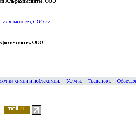
ии Альфахимсинтез, ООО
льфахимсинтез, ООО >>
ьфахимсинтез, ООО
окупка химии и нефтехимии
,
Услуги
,
Транспорт
,
Оборудо