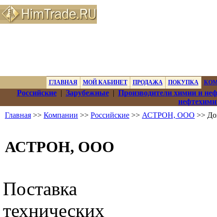
ГЛАВНАЯ
МОЙ КАБИНЕТ
ПРОДАЖА
ПОКУПКА
КО
Российские
|
Зарубежные
|
Производители химии и не
нефтехими
Главная
>>
Компании
>>
Российские
>>
АСТРОН, ООО
>> До
АСТРОН, ООО
Поставка
технических