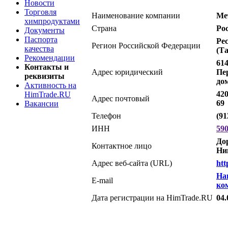
Новости
Торговля
Наименование компании
Ме
химпродуктами
Страна
Ро
Документы
Паспорта
Ре
Регион Российской Федерации
качества
(Т
Рекомендации
614
Контакты и
Адрес юридический
Пе
реквизиты
дом
Активность на
420
HimTrade.RU
Адрес почтовый
69
Вакансии
Телефон
(91
ИНН
59
До
Контактное лицо
Ни
Адрес веб-сайта (URL)
htt
На
E-mail
ко
Дата регистрации на HimTrade.RU
04.