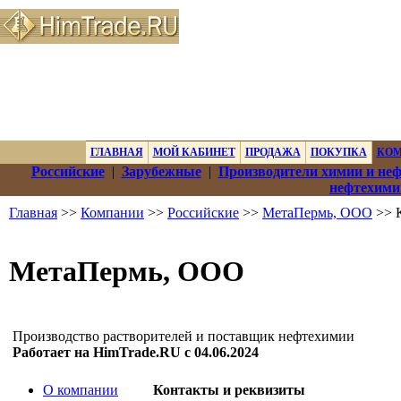
ГЛАВНАЯ
МОЙ КАБИНЕТ
ПРОДАЖА
ПОКУПКА
КО
Российские
|
Зарубежные
|
Производители химии и не
нефтехими
Главная
>>
Компании
>>
Российские
>>
МетаПермь, ООО
>> К
МетаПермь, ООО
Производство растворителей и поставщик нефтехимии
Работает на HimTrade.RU с 04.06.2024
О компании
Контакты и реквизиты