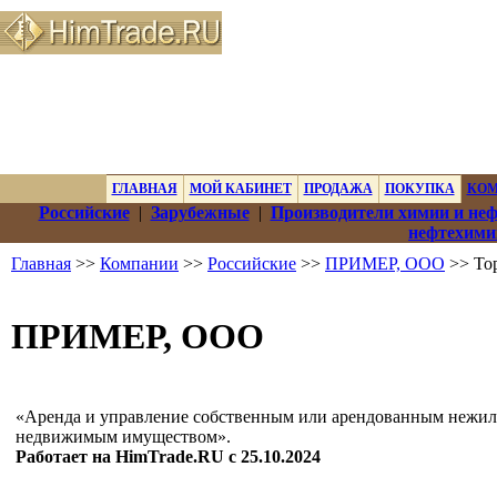
ГЛАВНАЯ
МОЙ КАБИНЕТ
ПРОДАЖА
ПОКУПКА
КО
Российские
|
Зарубежные
|
Производители химии и не
нефтехими
Главная
>>
Компании
>>
Российские
>>
ПРИМЕР, ООО
>> То
ПРИМЕР, ООО
«Аренда и управление собственным или арендованным нежи
недвижимым имуществом».
Работает на HimTrade.RU с 25.10.2024