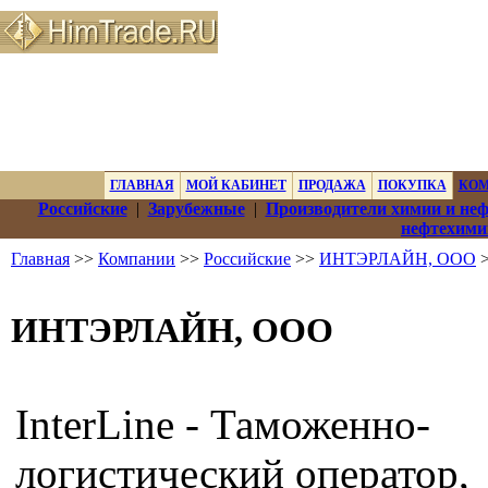
ГЛАВНАЯ
МОЙ КАБИНЕТ
ПРОДАЖА
ПОКУПКА
КО
Российские
|
Зарубежные
|
Производители химии и не
нефтехими
Главная
>>
Компании
>>
Российские
>>
ИНТЭРЛАЙН, ООО
>
ИНТЭРЛАЙН, ООО
InterLine - Таможенно-
логистический оператор,